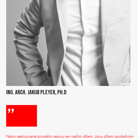
ING. ARCH. JAKUB PLEYER, PH.D
Námi realizované projekty nejsou jen naším dílem. Jsou dílem společným.