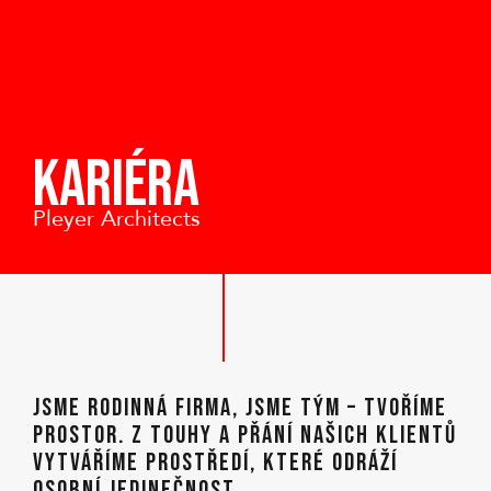
Kariéra
Pleyer Architects
JSME RODINNÁ FIRMA, JSME TÝM – TVOŘÍME
PROSTOR. Z TOUHY A PŘÁNÍ NAŠICH KLIENTŮ
VYTVÁŘÍME PROSTŘEDÍ, KTERÉ ODRÁŽÍ
OSOBNÍ JEDINEČNOST.