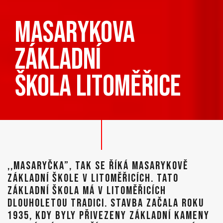
masarykova
základní
škola litoměřice
,,MASARYČKA”, TAK SE ŘÍKÁ MASARYKOVĚ
ZÁKLADNÍ ŠKOLE V LITOMĚŘICÍCH. TATO
ZÁKLADNÍ ŠKOLA MÁ V LITOMĚŘICÍCH
DLOUHOLETOU TRADICI. STAVBA ZAČALA ROKU
1935, KDY BYLY PŘIVEZENY ZÁKLADNÍ KAMENY