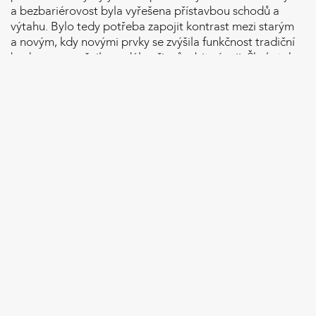
a bezbariérovost byla vyřešena přístavbou schodů a
výtahu. Bylo tedy potřeba zapojit kontrast mezi starým
a novým, kdy novými prvky se zvýšila funkčnost tradiční
budovy a umožnila se dále přizpůsobit vývoji. Škola tak
reflektuje měnící se potřeby společnosti, které se za
téměř století fungování školy aktualizovaly
NEDÍLNOU SOUČÁSTÍ ŠKOLY JE OHROMNÁ
ZAHRADA, KTERÁ UMOŽŇUJE PŘÍJEMNĚJŠÍ
PROSTŘEDÍ A MOŽNOSTI VYUČOVÁNÍ VENKU.