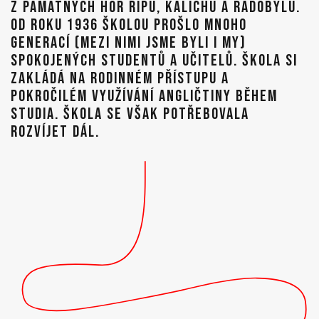
Z PAMÁTNÝCH HOR ŘÍPU, KALICHU A RADOBÝLU.
OD ROKU 1936 ŠKOLOU PROŠLO MNOHO
GENERACÍ (MEZI NIMI JSME BYLI I MY)
SPOKOJENÝCH STUDENTŮ A UČITELŮ. ŠKOLA SI
ZAKLÁDÁ NA RODINNÉM PŘÍSTUPU A
POKROČILÉM VYUŽÍVÁNÍ ANGLIČTINY BĚHEM
STUDIA. ŠKOLA SE VŠAK POTŘEBOVALA
ROZVÍJET DÁL.